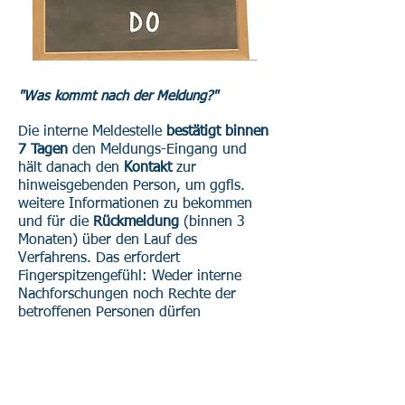
"Was kommt nach der Meldung?"
Die interne Meldestelle
bestätigt
binnen
7 Tagen
den Meldungs-Eingang und
hält danach den
Kontakt
zur
hinweisgebenden Person, um ggfls.
weitere Informationen zu bekommen
und für die
Rückmeldung
(binnen 3
Monaten) über den Lauf des
Verfahrens. Das erfordert
Fingerspitzengefühl: Weder interne
Nachforschungen noch Rechte der
betroffenen Personen dürfen
beeinträchtigt werden.
Die interne Meldestelle
prüft
die
Stichhaltigkeit der Meldung und initiiert
„
angemessene Folgemaßnahmen
“: